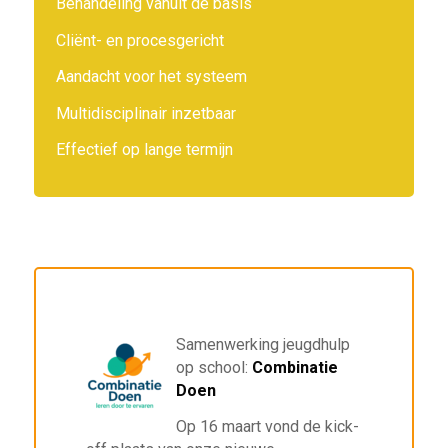
Behandeling vanuit de basis
Cliënt- en procesgericht
Aandacht voor het systeem
Multidisciplinair inzetbaar
Effectief op lange termijn
Samenwerking jeugdhulp
op school:
Combinatie
Doen
Op 16 maart vond de kick-