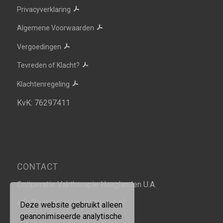
Privacyverklaring
Algemene Voorwaarden
Vergoedingen
Tevreden of Klacht?
Klachtenregeling
KvK: 76297411
CONTACT
Coöperatie Vaktherapie Haaglanden U.A.
info@vaktherapiehaaglanden.nl
Deze website gebruikt alleen
geanonimiseerde analytische